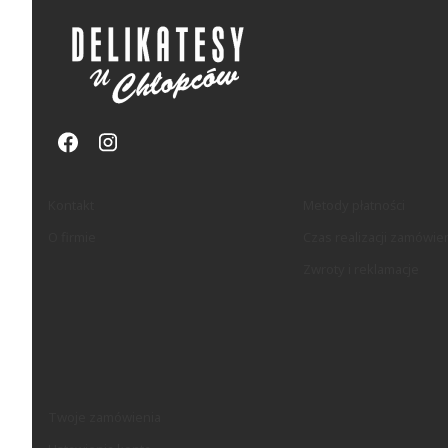
Linki w stopce
Kontakt
Metody płatności
O firmie
Czas realizacji zamówie
Zwroty i reklamacje
Twoje zamówienia