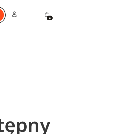
Zaloguj się
Koszyk
ukaj
stępny