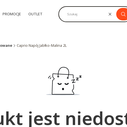
PROMOCJE
OUTLET
Wyczyść
Sz
zowane
Caprio Napój Jabłko-Malina 2L
kt jest niedo