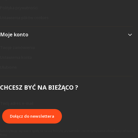
Polityka prywatności
Ustawienia plików cookies
Moje konto
Twoje zamówienia
Ustawienia konta
Ulubione
CHCESZ BYĆ NA BIEŻĄCO ?
Twój adres e-mail
Dołącz do newslettera
Subskrybując, wyrażasz zgodę na naszą Politykę prywatności i na otrzymywanie aktualizacji od naszej
firmy.