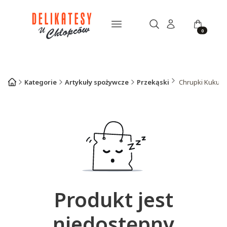
Otwórz wyszukiwarkę
Menu
Szukaj
Zaloguj się
Koszyk
Kategorie
Artykuły spożywcze
Przekąski
Chrupki Kukury
Produkt jest
niedostępny