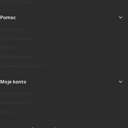
Zwroty i reklamacje
Pomoc
Jak kupować?
Pytania i odpowiedzi
Regulamin
Polityka prywatności
Ustawienia plików cookies
Moje konto
Twoje zamówienia
Ustawienia konta
Ulubione