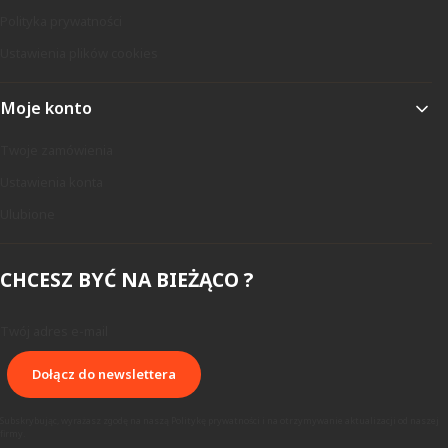
Polityka prywatności
Ustawienia plików cookies
Moje konto
Twoje zamówienia
Ustawienia konta
Ulubione
CHCESZ BYĆ NA BIEŻĄCO ?
Twój adres e-mail
Dołącz do newslettera
Subskrybując, wyrażasz zgodę na naszą Politykę prywatności i na otrzymywanie aktualizacji od naszej
firmy.