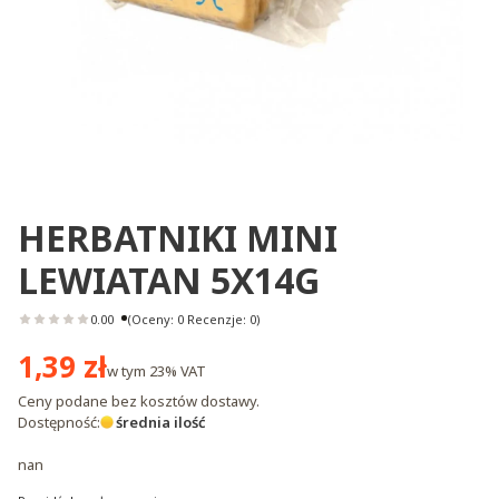
HERBATNIKI MINI
LEWIATAN 5X14G
0.00
(Oceny: 0 Recenzje: 0)
Cena
1,39 zł
w tym
23%
VAT
Ceny podane bez kosztów dostawy.
Dostępność:
średnia ilość
nan