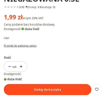
0.00
(Oceny: 0 Recenzje: 0)
Cena
1,99 zł
w tym
23%
VAT
Ceny podane bez kosztów dostawy.
Dostępność:
duża ilość
nan
Przejdź do pełnego opisu
Ilość
szt.
Dostępność:
duża ilość
Dodaj do koszyka