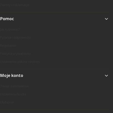
Zwroty i reklamacje
Pomoc
Jak kupować?
Pytania i odpowiedzi
Regulamin
Polityka prywatności
Ustawienia plików cookies
Moje konto
Twoje zamówienia
Ustawienia konta
Ulubione