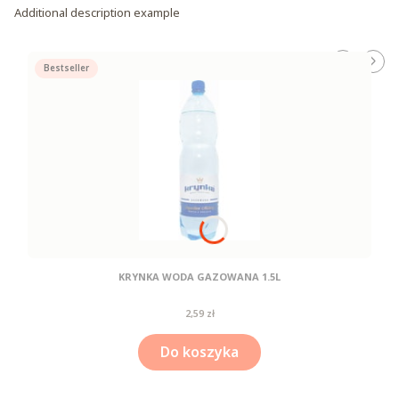
Additional description example
Bestseller
KRYNKA WODA GAZOWANA 1.5L
Cena
2,59 zł
Do koszyka