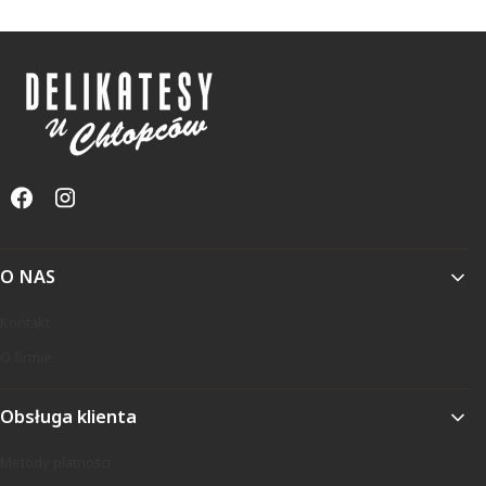
Linki w stopce
O NAS
Kontakt
O firmie
Obsługa klienta
Metody płatności