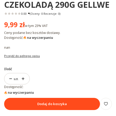
CZEKOLADĄ 290G GELLWE
0.00
(Oceny: 0 Recenzje: 0)
Cena
9,99 zł
w tym
23%
VAT
Ceny podane bez kosztów dostawy.
Dostępność:
na wyczerpaniu
nan
Przejdź do pełnego opisu
Ilość
szt.
Dostępność:
na wyczerpaniu
Dodaj do koszyka