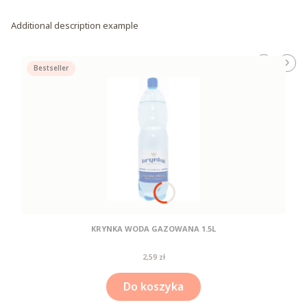
Additional description example
Bestseller
KRYNKA WODA GAZOWANA 1.5L
Cena
2,59 zł
Do koszyka