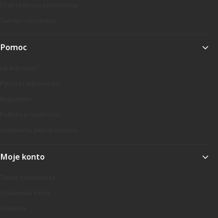
Czas realizacji zamówienia
Zwroty i reklamacje
Pomoc
Jak kupować?
Pytania i odpowiedzi
Regulamin
Polityka prywatności
Ustawienia plików cookies
Moje konto
Twoje zamówienia
Ustawienia konta
Ulubione