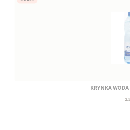
Bestseller
KRYNKA WODA 
C
2,5