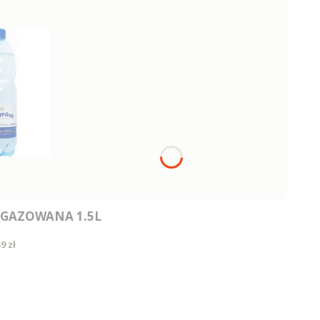
GAZOWANA 1.5L
ena
9 zł