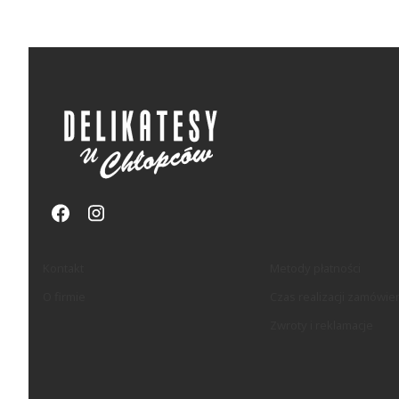
Linki w stopce
Kontakt
Metody płatności
O firmie
Czas realizacji zamówie
Zwroty i reklamacje