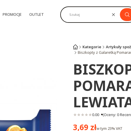
PROMOCJE
OUTLET
Wyczyść
Sz
Kategorie
Artykuły spo
Biszkopty z Galaretką Pomar
BISZKOP
POMAR
LEWIAT
0.00
(Oceny: 0 Recenz
Cena
3,69 zł
w tym
23%
VAT