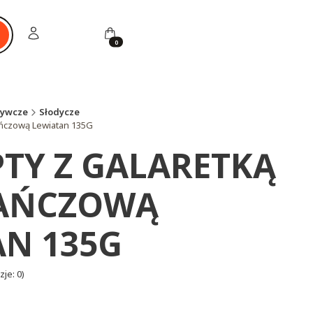
Zaloguj się
Koszyk
ukaj
żywcze
Słodycze
ańczową Lewiatan 135G
TY Z GALARETKĄ
AŃCZOWĄ
AN 135G
je: 0)