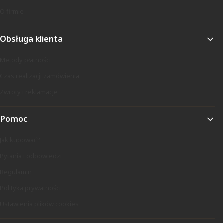
O firmie
Obsługa klienta
Metody płatności
Czas realizacji zamówienia
Zwroty i reklamacje
Pomoc
Jak kupować?
Pytania i odpowiedzi
Regulamin
Polityka prywatności
Ustawienia plików cookies