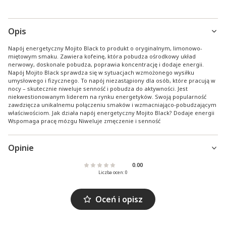
Opis
Napój energetyczny Mojito Black to produkt o oryginalnym, limonowo-
miętowym smaku. Zawiera kofeinę, która pobudza ośrodkowy układ
nerwowy, doskonale pobudza, poprawia koncentrację i dodaje energii.
Napój Mojito Black sprawdza się w sytuacjach wzmożonego wysiłku
umysłowego i fizycznego. To napój niezastąpiony dla osób, które pracują w
nocy – skutecznie niweluje senność i pobudza do aktywności. Jest
niekwestionowanym liderem na rynku energetyków. Swoją popularność
zawdzięcza unikalnemu połączeniu smaków i wzmacniająco-pobudzającym
właściwościom. Jak działa napój energetyczny Mojito Black? Dodaje energii
Wspomaga pracę mózgu Niweluje zmęczenie i senność
Opinie
0.00
Liczba ocen: 0
Oceń i opisz