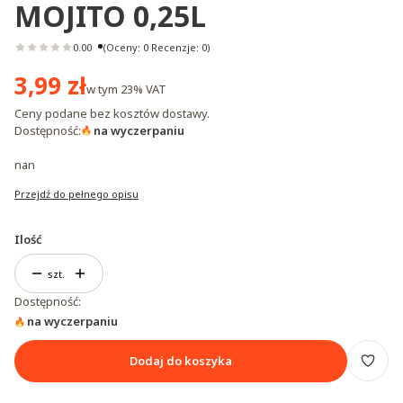
MOJITO 0,25L
0.00
(Oceny: 0 Recenzje: 0)
Cena
3,99 zł
w tym
23%
VAT
Ceny podane bez kosztów dostawy.
Dostępność:
na wyczerpaniu
nan
Przejdź do pełnego opisu
Ilość
szt.
Dostępność:
na wyczerpaniu
Dodaj do koszyka