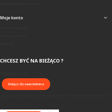
Ustawienia plików cookies
Moje konto
Twoje zamówienia
Ustawienia konta
Ulubione
CHCESZ BYĆ NA BIEŻĄCO ?
Twój adres e-mail
Dołącz do newslettera
Subskrybując, wyrażasz zgodę na naszą Politykę prywatności i na otrzymywanie aktualizacji od naszej
firmy.