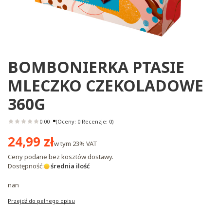
BOMBONIERKA PTASIE
MLECZKO CZEKOLADOWE
360G
0.00
(Oceny: 0 Recenzje: 0)
Cena
24,99 zł
w tym
23%
VAT
Ceny podane bez kosztów dostawy.
Dostępność:
średnia ilość
nan
Przejdź do pełnego opisu