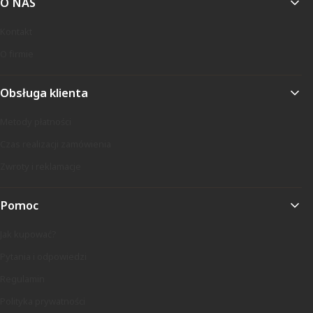
O NAS
Kontakt
O firmie
Obsługa klienta
Metody płatności
Czas realizacji zamówienia
Zwroty i reklamacje
Pomoc
Jak kupować?
Pytania i odpowiedzi
Regulamin
Polityka prywatności