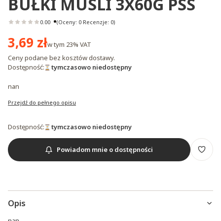
BUŁKI MUSLI 3X60G PSS
0.00
(Oceny: 0 Recenzje: 0)
Cena
3,69 zł
w tym
23%
VAT
Ceny podane bez kosztów dostawy.
Dostępność:
tymczasowo niedostępny
nan
Przejdź do pełnego opisu
Dostępność:
tymczasowo niedostępny
Powiadom mnie o dostępności
Opis
nan