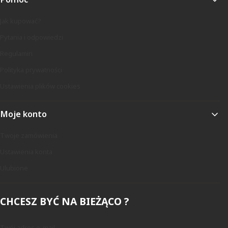
Jak kupować?
Pytania i odpowiedzi
Regulamin
Polityka prywatności
Ustawienia plików cookies
Moje konto
Twoje zamówienia
Ustawienia konta
Ulubione
CHCESZ BYĆ NA BIEŻĄCO ?
Twój adres e-mail