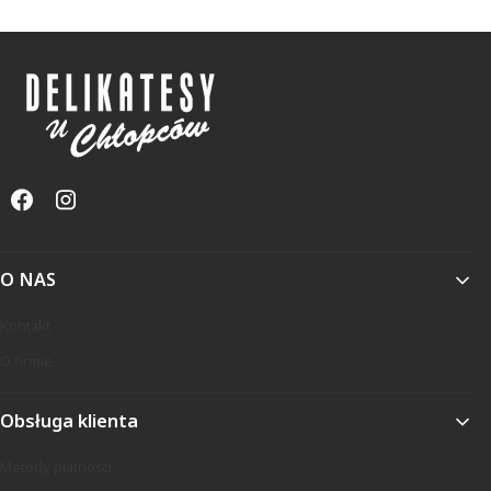
Linki w stopce
O NAS
Kontakt
O firmie
Obsługa klienta
Metody płatności