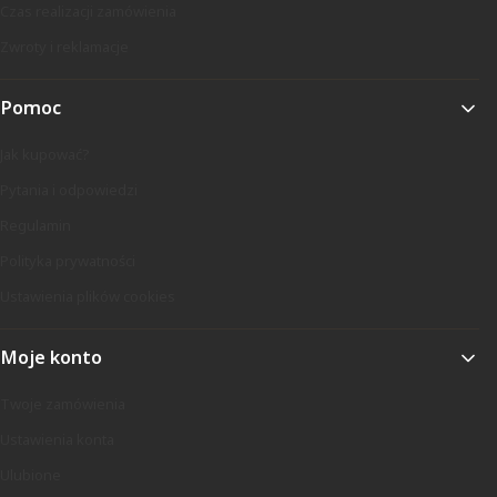
Czas realizacji zamówienia
Zwroty i reklamacje
Pomoc
Jak kupować?
Pytania i odpowiedzi
Regulamin
Polityka prywatności
Ustawienia plików cookies
Moje konto
Twoje zamówienia
Ustawienia konta
Ulubione