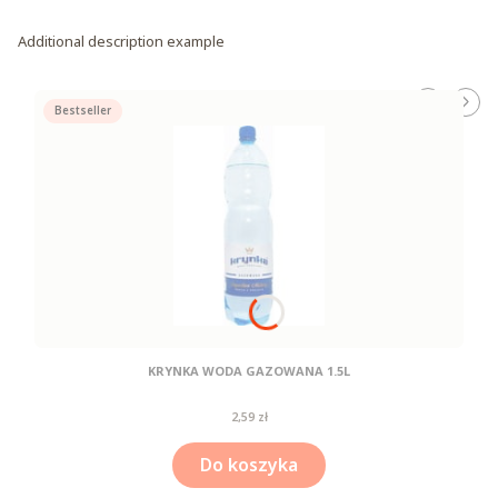
Additional description example
Bestseller
KRYNKA WODA GAZOWANA 1.5L
Cena
2,59 zł
Do koszyka