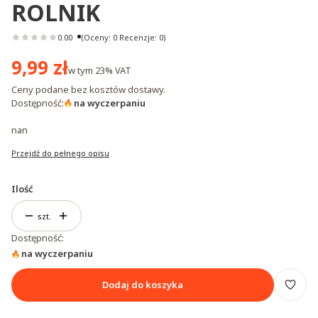
ROLNIK
0.00
(Oceny: 0 Recenzje: 0)
Cena
9,99 zł
w tym
23%
VAT
Ceny podane bez kosztów dostawy.
Dostępność:
na wyczerpaniu
nan
Przejdź do pełnego opisu
Ilość
szt.
Dostępność:
na wyczerpaniu
Dodaj do koszyka