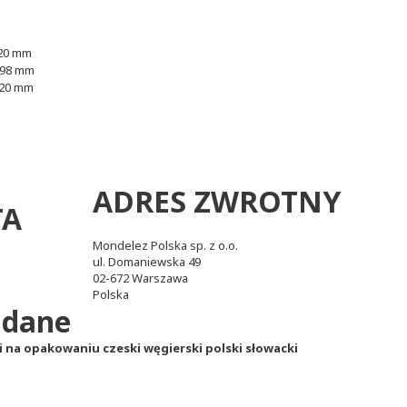
 20 mm
 98 mm
 20 mm
ADRES ZWROTNY
TA
Mondelez Polska sp. z o.o.
ul. Domaniewska 49
02-672 Warszawa
Polska
 dane
ki na opakowaniu
czeski węgierski polski słowacki