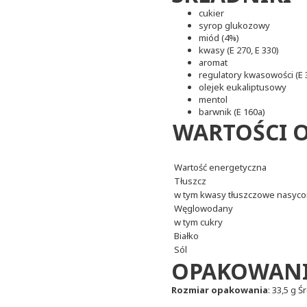
cukier
syrop glukozowy
miód (4%)
kwasy (E 270, E 330)
aromat
regulatory kwasowości (E 3
olejek eukaliptusowy
mentol
barwnik (E 160a)
WARTOŚCI 
Wartość energetyczna
Tłuszcz
w tym kwasy tłuszczowe nasyc
Węglowodany
w tym cukry
Białko
Sól
OPAKOWAN
Rozmiar opakowania
: 33,5 g Ś