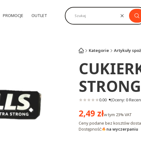
PROMOCJE
OUTLET
Wyczyść
Sz
Kategorie
Artykuły spo
CUKIERK
STRONG
0.00
(Oceny: 0 Recenz
Cena
2,49 zł
w tym
23%
VAT
Ceny podane bez kosztów dosta
Dostępność:
na wyczerpaniu