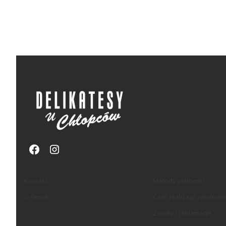
Linki w stopce
Kontakt
Metody płatności
O firmie
Czas realizacji zamówie
Zwroty i reklamacje