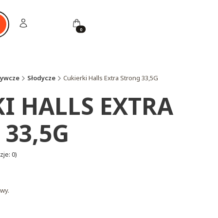
Zaloguj się
Koszyk
ukaj
żywcze
Słodycze
Cukierki Halls Extra Strong 33,5G
I HALLS EXTRA
 33,5G
je: 0)
wy.