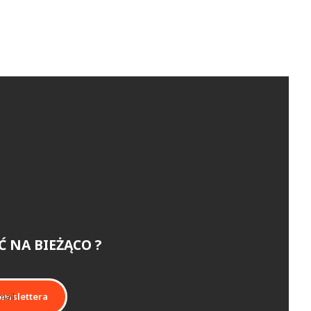
Ć NA BIEŻĄCO ?
mail
ewslettera