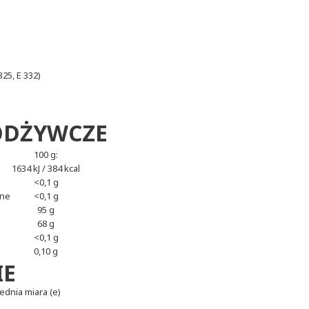
25, E 332)
ODŻYWCZE
100 g:
1634 kJ / 384 kcal
<0,1 g
one
<0,1 g
95 g
68 g
<0,1 g
0,10 g
IE
rednia miara (e)