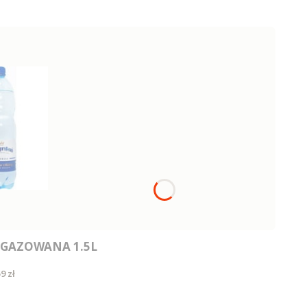
GAZOWANA 1.5L
ena
9 zł