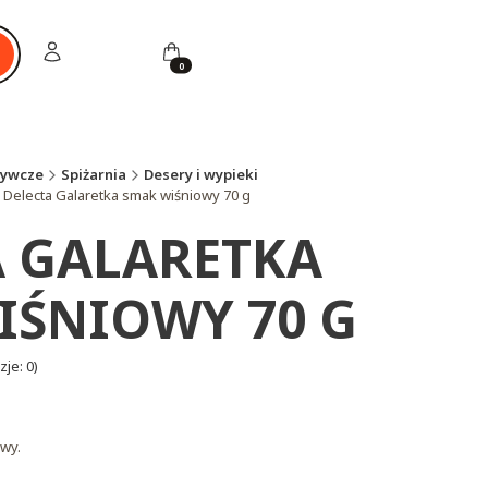
Zaloguj się
Koszyk
ukaj
żywcze
Spiżarnia
Desery i wypieki
Delecta Galaretka smak wiśniowy 70 g
A GALARETKA
IŚNIOWY 70 G
je: 0)
wy.