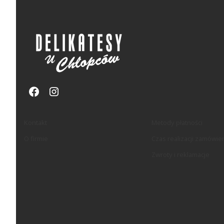
Linki w stopce
Kontakt
Metody płatności
O firmie
Czas realizacji zamówie
Zwroty i reklamacje