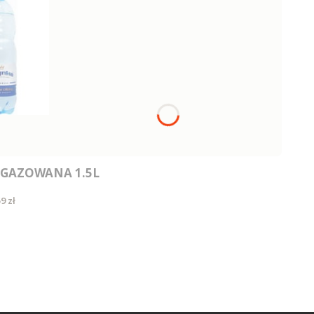
GAZOWANA 1.5L
ena
9 zł