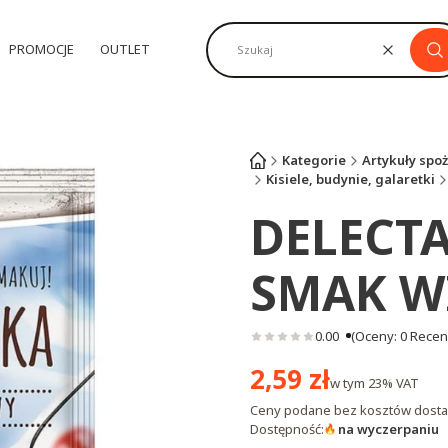
PROMOCJE
OUTLET
Wyczyść
Sz
Kategorie
Artykuły spo
Kisiele, budynie, galaretki
DELECT
SMAK W
0.00
(Oceny: 0 Recenz
Cena
2,59 zł
w tym
23%
VAT
Ceny podane bez kosztów dosta
Dostępność:
na wyczerpaniu