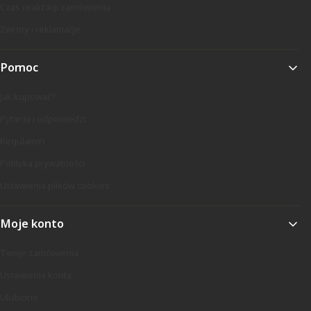
Czas realizacji zamówienia
Zwroty i reklamacje
Pomoc
Jak kupować?
Pytania i odpowiedzi
Regulamin
Polityka prywatności
Ustawienia plików cookies
Moje konto
Twoje zamówienia
Ustawienia konta
Ulubione