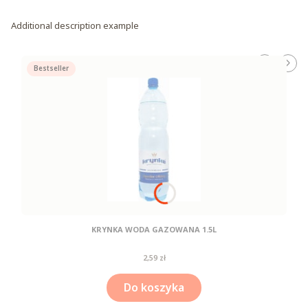
Additional description example
Bestseller
KRYNKA WODA GAZOWANA 1.5L
Cena
2,59 zł
Do koszyka