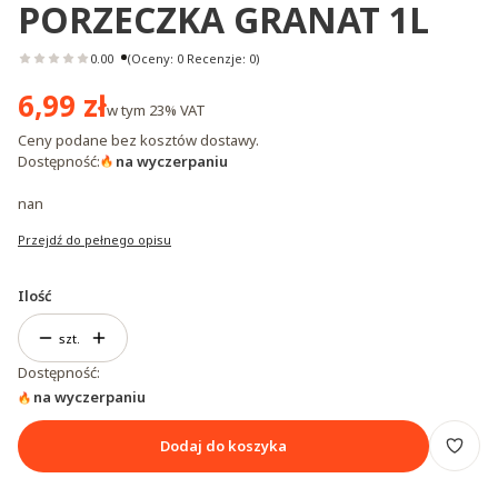
PORZECZKA GRANAT 1L
0.00
(Oceny: 0 Recenzje: 0)
Cena
6,99 zł
w tym
23%
VAT
Ceny podane bez kosztów dostawy.
Dostępność:
na wyczerpaniu
nan
Przejdź do pełnego opisu
Ilość
szt.
Dostępność:
na wyczerpaniu
Dodaj do koszyka