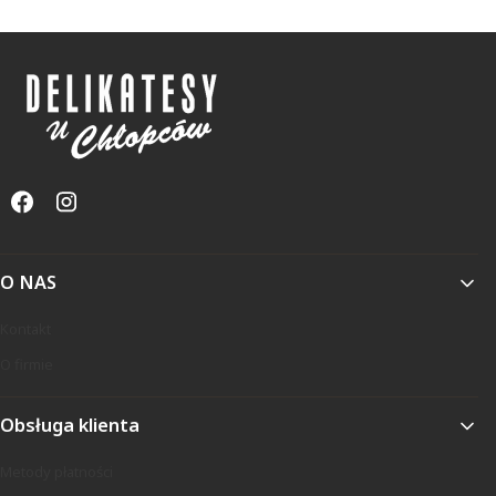
Linki w stopce
O NAS
Kontakt
O firmie
Obsługa klienta
Metody płatności