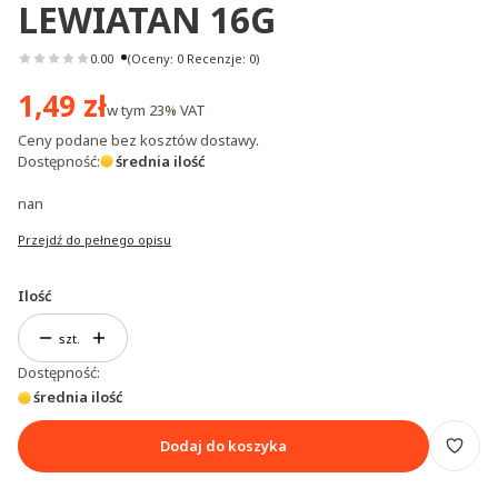
LEWIATAN 16G
0.00
(Oceny: 0 Recenzje: 0)
Cena
1,49 zł
w tym
23%
VAT
Ceny podane bez kosztów dostawy.
Dostępność:
średnia ilość
nan
Przejdź do pełnego opisu
Ilość
szt.
Dostępność:
średnia ilość
Dodaj do koszyka