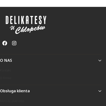
Linki w stopce
O NAS
Kontakt
O firmie
Obsługa klienta
Metody płatności