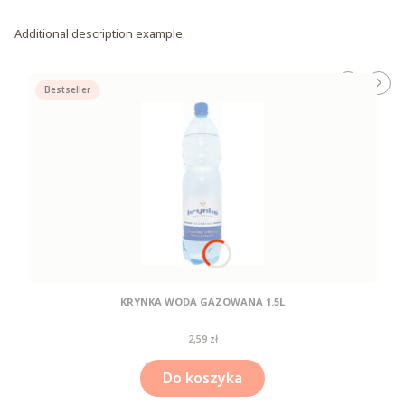
Additional description example
Bestseller
KRYNKA WODA GAZOWANA 1.5L
Cena
2,59 zł
Do koszyka