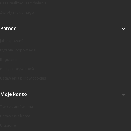
Czas realizacji zamówienia
Zwroty i reklamacje
Pomoc
Jak kupować?
Pytania i odpowiedzi
Regulamin
Polityka prywatności
Ustawienia plików cookies
Moje konto
Twoje zamówienia
Ustawienia konta
Ulubione