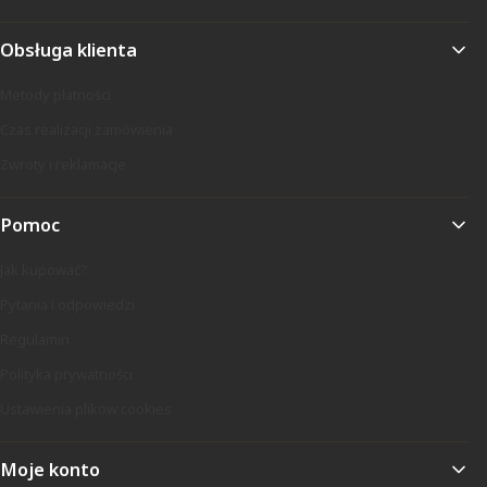
Obsługa klienta
Metody płatności
Czas realizacji zamówienia
Zwroty i reklamacje
Pomoc
Jak kupować?
Pytania i odpowiedzi
Regulamin
Polityka prywatności
Ustawienia plików cookies
Moje konto