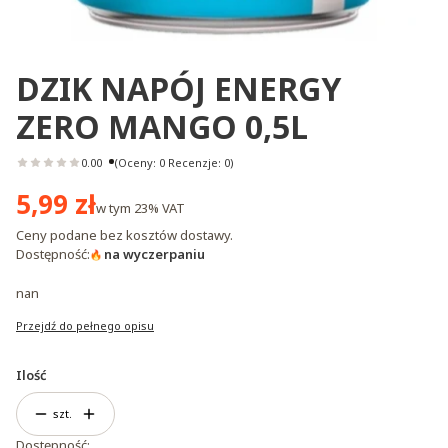
DZIK NAPÓJ ENERGY
ZERO MANGO 0,5L
0.00
(Oceny: 0 Recenzje: 0)
Cena
5,99 zł
w tym
23%
VAT
Ceny podane bez kosztów dostawy.
Dostępność:
na wyczerpaniu
nan
Przejdź do pełnego opisu
Ilość
szt.
Dostępność: