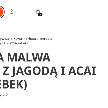
Zaloguj się
Koszyk
ukaj
żywcze
Kawa, herbata
Herbata
I Acai (20 torebek)
A MALWA
Z JAGODĄ I ACAI
EBEK)
je: 0)