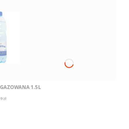
GAZOWANA 1.5L
ena
9 zł