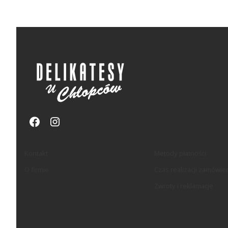
Linki w stopce
Kontakt
Metody płatności
O firmie
Czas realizacji zamówie
Zwroty i reklamacje