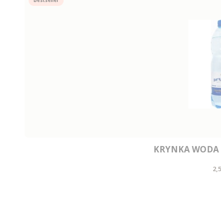
Bestseller
KRYNKA WODA 
C
2,5