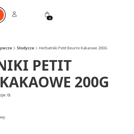
Zaloguj się
Koszyk
ukaj
żywcze
Słodycze
Herbatniki Petit Beurre Kakaowe 200G
IKI PETIT
 KAKAOWE 200G
je: 0)
wy.