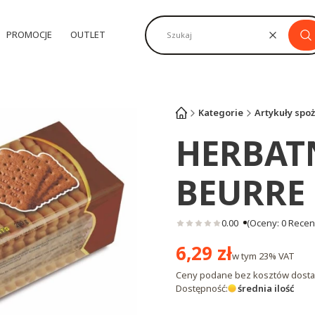
PROMOCJE
OUTLET
Wyczyść
Sz
Kategorie
Artykuły spo
HERBATN
BEURRE
0.00
(Oceny: 0 Recenz
Cena
6,29 zł
w tym
23%
VAT
Ceny podane bez kosztów dosta
Dostępność:
średnia ilość