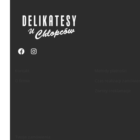
Linki w stopce
Kontakt
Metody płatności
O firmie
Czas realizacji zamówie
Zwroty i reklamacje
Twoje zamówienia