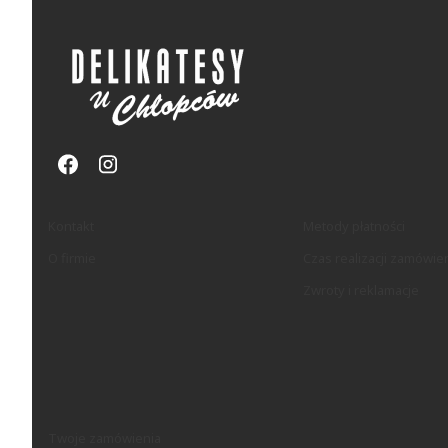
Linki w stopce
Kontakt
Metody płatności
O firmie
Czas realizacji zamówie
Zwroty i reklamacje
Twoje zamówienia