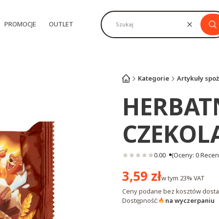
PROMOCJE
OUTLET
Wyczyść
Sz
Kategorie
Artykuły spo
HERBATN
CZEKOLA
0.00
(Oceny: 0 Recenz
Cena
3,59 zł
w tym
23%
VAT
Ceny podane bez kosztów dosta
Dostępność:
na wyczerpaniu