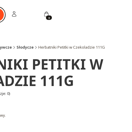
Zaloguj się
Koszyk
ukaj
żywcze
Słodycze
Herbatniki Petitki w Czekoladzie 111G
IKI PETITKI W
DZIE 111G
je: 0)
wy.