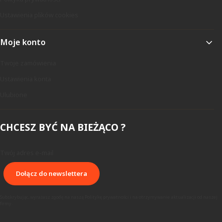
Ustawienia plików cookies
Moje konto
Twoje zamówienia
Ustawienia konta
Ulubione
CHCESZ BYĆ NA BIEŻĄCO ?
Twój adres e-mail
Dołącz do newslettera
Subskrybując, wyrażasz zgodę na naszą Politykę prywatności i na otrzymywanie aktualizacji od naszej
firmy.