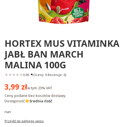
HORTEX MUS VITAMINKA
JABŁ BAN MARCH
MALINA 100G
0.00
(Oceny: 0 Recenzje: 0)
Cena
3,99 zł
w tym
23%
VAT
Ceny podane bez kosztów dostawy.
Dostępność:
średnia ilość
nan
Przejdź do pełnego opisu