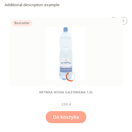
Additional description example
Bestseller
KRYNKA WODA GAZOWANA 1.5L
Cena
2,59 zł
Do koszyka