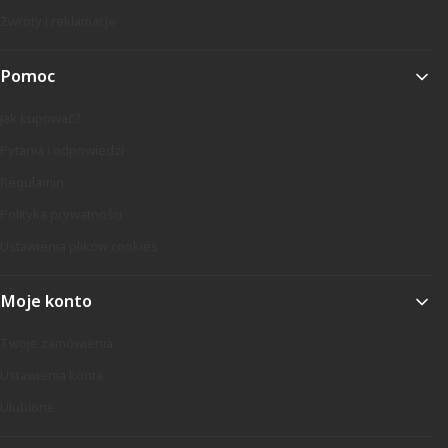
Zwroty i reklamacje
Pomoc
Jak kupować?
Pytania i odpowiedzi
Regulamin
Polityka prywatności
Ustawienia plików cookies
Moje konto
Twoje zamówienia
Ustawienia konta
Ulubione