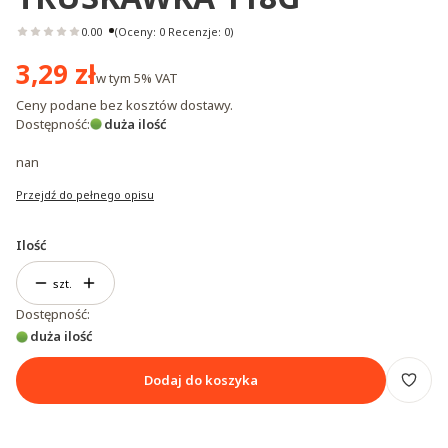
0.00
(Oceny: 0 Recenzje: 0)
Cena
3,29 zł
w tym
5%
VAT
Ceny podane bez kosztów dostawy.
Dostępność:
duża ilość
nan
Przejdź do pełnego opisu
Ilość
szt.
Dostępność:
duża ilość
Dodaj do koszyka