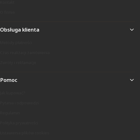
Kontakt
O firmie
Obsługa klienta
Metody płatności
Czas realizacji zamówienia
Zwroty i reklamacje
Pomoc
Jak kupować?
Pytania i odpowiedzi
Regulamin
Polityka prywatności
Ustawienia plików cookies