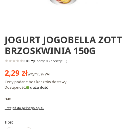
JOGURT JOGOBELLA ZOTT
BRZOSKWINIA 150G
0.00
(Oceny: 0 Recenzje: 0)
Cena
2,29 zł
w tym
5%
VAT
Ceny podane bez kosztów dostawy.
Dostępność:
duża ilość
nan
Przejdź do pełnego opisu
Ilość