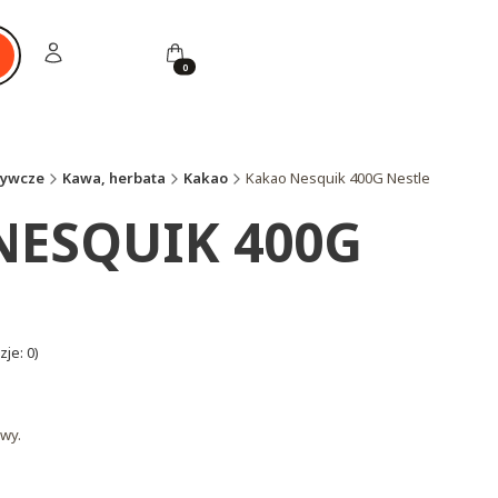
Zaloguj się
Koszyk
ukaj
żywcze
Kawa, herbata
Kakao
Kakao Nesquik 400G Nestle
NESQUIK 400G
je: 0)
wy.