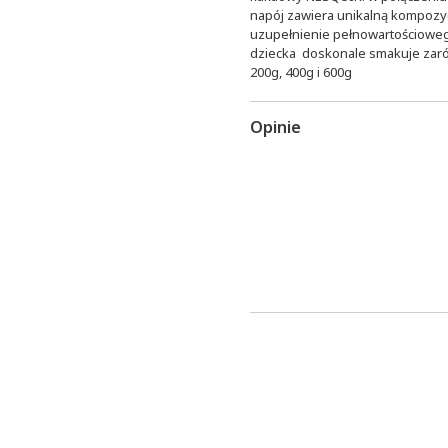
napój zawiera unikalną kompozyc
uzupełnienie pełnowartościoweg
dziecka doskonale smakuje zaró
200g, 400g i 600g
Opinie