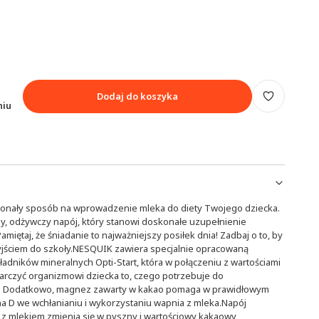
Dodaj do koszyka
niu
onały sposób na wprowadzenie mleka do diety Twojego dziecka.
, odżywczy napój, który stanowi doskonałe uzupełnienie
miętaj, że śniadanie to najważniejszy posiłek dnia! Zadbaj o to, by
yjściem do szkoły.NESQUIK zawiera specjalnie opracowaną
ładników mineralnych Opti-Start, która w połączeniu z wartościami
rczyć organizmowi dziecka to, czego potrzebuje do
u. Dodatkowo, magnez zawarty w kakao pomaga w prawidłowym
na D we wchłanianiu i wykorzystaniu wapnia z mleka.Napój
z mlekiem zmienia się w pyszny i wartościowy kakaowy