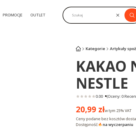
PROMOCJE
OUTLET
Wyczyść
Sz
Kategorie
Artykuły spo
KAKAO 
NESTLE
0.00
(Oceny: 0 Recenz
Cena
20,99 zł
w tym
23%
VAT
Ceny podane bez kosztów dosta
Dostępność:
na wyczerpaniu