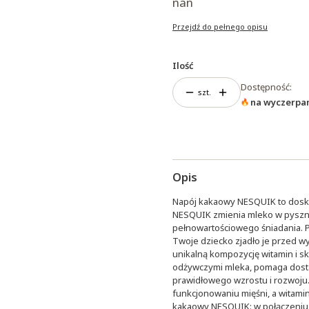
nan
Przejdź do pełnego opisu
Ilość
Dostępność:
szt.
na wyczerpa
Opis
Napój kakaowy NESQUIK to dosk
NESQUIK zmienia mleko w pyszny
pełnowartościowego śniadania. Pa
Twoje dziecko zjadło je przed w
unikalną kompozycję witamin i sk
odżywczymi mleka, pomaga dosta
prawidłowego wzrostu i rozwoj
funkcjonowaniu mięśni, a witami
kakaowy NESQUIK: w połączeniu 