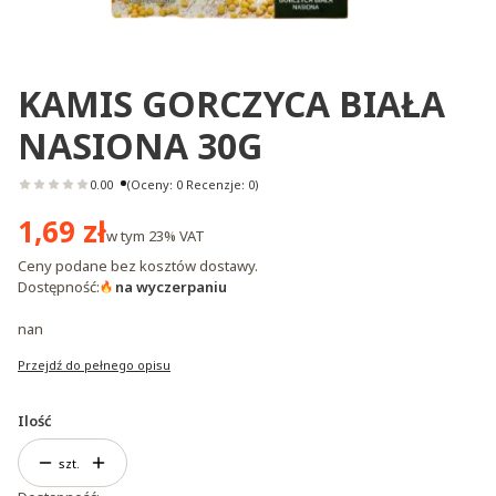
KAMIS GORCZYCA BIAŁA
NASIONA 30G
0.00
(Oceny: 0 Recenzje: 0)
Cena
1,69 zł
w tym
23%
VAT
Ceny podane bez kosztów dostawy.
Dostępność:
na wyczerpaniu
nan
Przejdź do pełnego opisu
Ilość
szt.