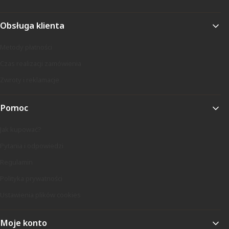
Obsługa klienta
Metody płatności
Czas realizacji zamówienia
Zwroty i reklamacje
Pomoc
Jak kupować?
Pytania i odpowiedzi
Regulamin
Polityka prywatności
Ustawienia plików cookies
Moje konto