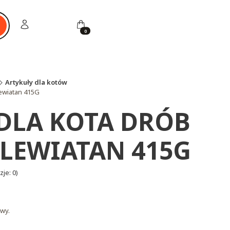
Zaloguj się
Koszyk
ukaj
Artykuły dla kotów
ewiatan 415G
DLA KOTA DRÓB
 LEWIATAN 415G
je: 0)
wy.