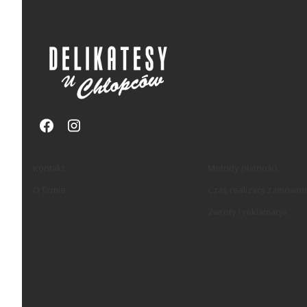
Linki w stopce
Kontakt
Metody płatności
O firmie
Czas realizacji zamówie
Zwroty i reklamacje