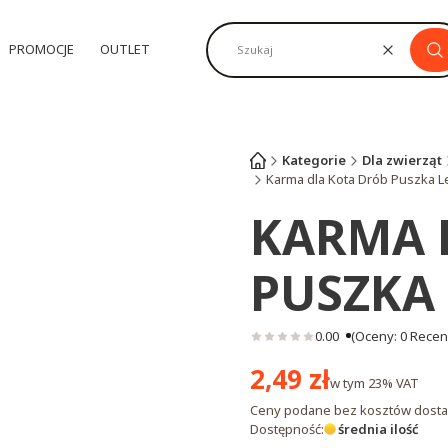
PROMOCJE
OUTLET
Wyczyść
Sz
Kategorie
Dla zwierząt
Karma dla Kota Drób Puszka L
KARMA 
PUSZKA
0.00
(Oceny: 0 Recenz
Cena
2,49 zł
w tym
23%
VAT
Ceny podane bez kosztów dosta
Dostępność:
średnia ilość