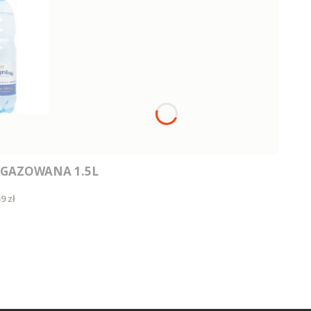
GAZOWANA 1.5L
ena
9 zł