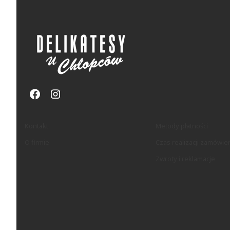
Linki w stopce
Kontakt
Metody płatności
O firmie
Czas realizacji zamówie
Zwroty i reklamacje