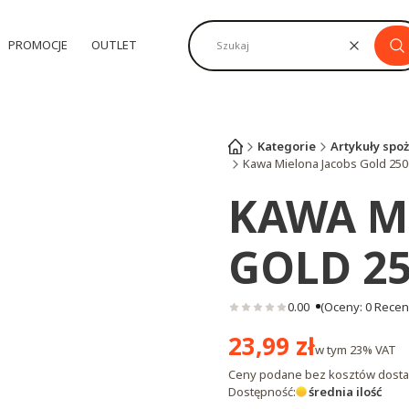
PROMOCJE
OUTLET
Wyczyść
Sz
Kategorie
Artykuły spo
Kawa Mielona Jacobs Gold 25
KAWA M
GOLD 2
0.00
(Oceny: 0 Recenz
Cena
23,99 zł
w tym
23%
VAT
Ceny podane bez kosztów dosta
Dostępność:
średnia ilość