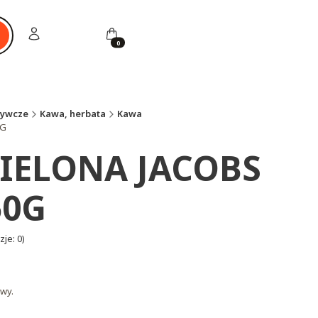
Zaloguj się
Koszyk
ukaj
żywcze
Kawa, herbata
Kawa
0G
IELONA JACOBS
50G
je: 0)
wy.