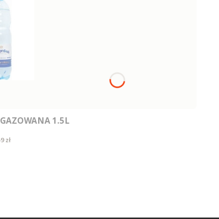
GAZOWANA 1.5L
ena
9 zł