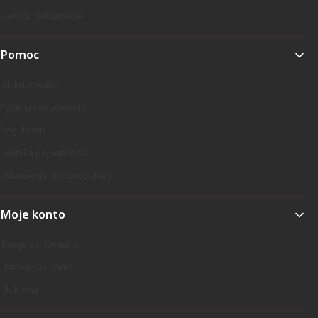
Zwroty i reklamacje
Pomoc
Jak kupować?
Pytania i odpowiedzi
Regulamin
Polityka prywatności
Ustawienia plików cookies
Moje konto
Twoje zamówienia
Ustawienia konta
Ulubione