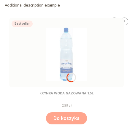
Additional description example
Bestseller
KRYNKA WODA GAZOWANA 1.5L
Cena
2,59 zł
Do koszyka