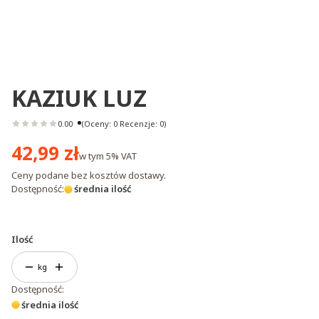
KAZIUK LUZ
0.00
(Oceny: 0 Recenzje: 0)
Cena
42,99 zł
w tym
5%
VAT
Ceny podane bez kosztów dostawy.
Dostępność:
średnia ilość
Ilość
kg
Dostępność:
średnia ilość