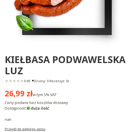
KIEŁBASA PODWAWELSKA
LUZ
0.00
(Oceny: 0 Recenzje: 0)
Cena
26,99 zł
w tym
5%
VAT
Ceny podane bez kosztów dostawy.
Dostępność:
duża ilość
nan
Przejdź do pełnego opisu