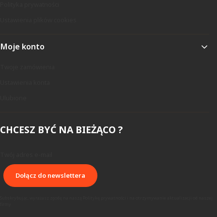
Polityka prywatności
Ustawienia plików cookies
Moje konto
Twoje zamówienia
Ustawienia konta
Ulubione
CHCESZ BYĆ NA BIEŻĄCO ?
Twój adres e-mail
Dołącz do newslettera
Subskrybując, wyrażasz zgodę na naszą Politykę prywatności i na otrzymywanie aktualizacji od naszej
firmy.