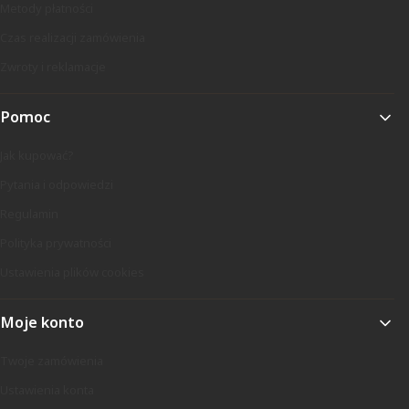
Metody płatności
Czas realizacji zamówienia
Zwroty i reklamacje
Pomoc
Jak kupować?
Pytania i odpowiedzi
Regulamin
Polityka prywatności
Ustawienia plików cookies
Moje konto
Twoje zamówienia
Ustawienia konta