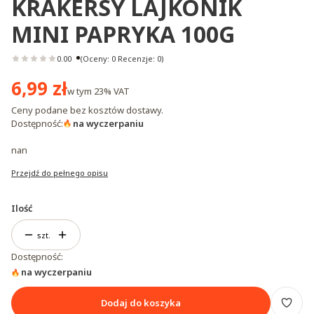
KRAKERSY LAJKONIK
MINI PAPRYKA 100G
0.00
(Oceny: 0 Recenzje: 0)
Cena
6,99 zł
w tym
23%
VAT
Ceny podane bez kosztów dostawy.
Dostępność:
na wyczerpaniu
nan
Przejdź do pełnego opisu
Ilość
szt.
Dostępność:
na wyczerpaniu
Dodaj do koszyka