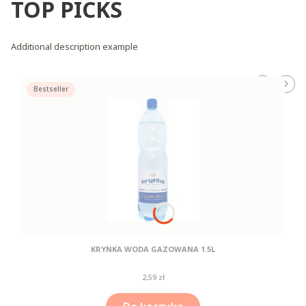
TOP PICKS
Additional description example
Bestseller
KRYNKA WODA GAZOWANA 1.5L
Cena
2,59 zł