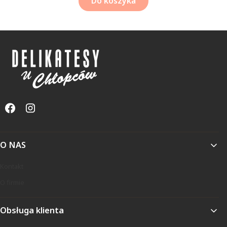
Do koszyka
Linki w stopce
O NAS
Kontakt
O firmie
Obsługa klienta