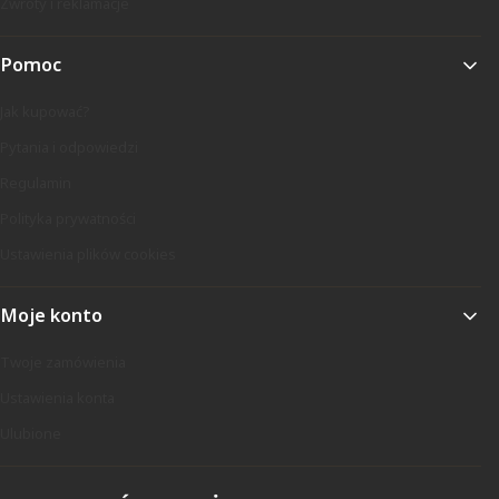
Zwroty i reklamacje
Pomoc
Jak kupować?
Pytania i odpowiedzi
Regulamin
Polityka prywatności
Ustawienia plików cookies
Moje konto
Twoje zamówienia
Ustawienia konta
Ulubione