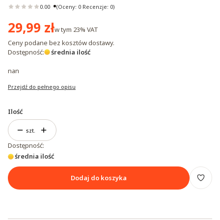
0.00
(Oceny: 0 Recenzje: 0)
Cena
29,99 zł
w tym
23%
VAT
Ceny podane bez kosztów dostawy.
Dostępność:
średnia ilość
nan
Przejdź do pełnego opisu
Ilość
szt.
Dostępność:
średnia ilość
Dodaj do koszyka