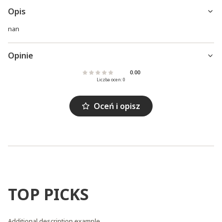
Opis
nan
Opinie
0.00
Liczba ocen: 0
Oceń i opisz
TOP PICKS
Additional description example