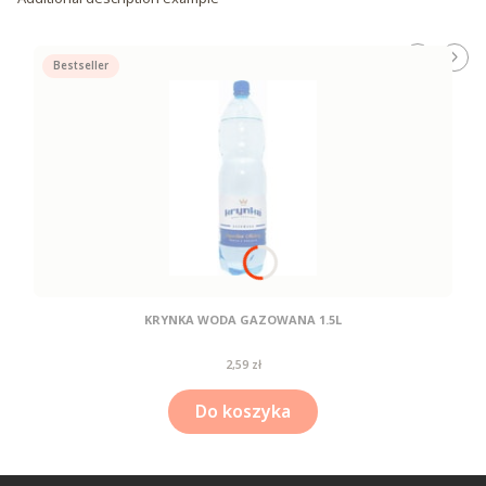
Bestseller
KRYNKA WODA GAZOWANA 1.5L
Cena
2,59 zł
Do koszyka