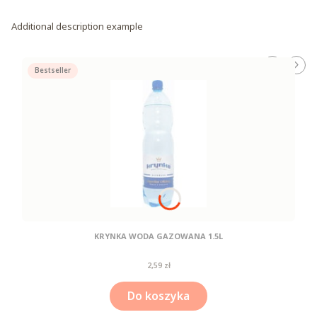
Additional description example
Bestseller
KRYNKA WODA GAZOWANA 1.5L
Cena
2,59 zł
Do koszyka