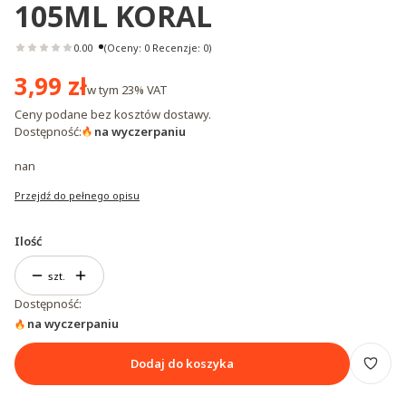
105ML KORAL
0.00
(Oceny: 0 Recenzje: 0)
Cena
3,99 zł
w tym
23%
VAT
Ceny podane bez kosztów dostawy.
Dostępność:
na wyczerpaniu
nan
Przejdź do pełnego opisu
Ilość
szt.
Dostępność:
na wyczerpaniu
Dodaj do koszyka