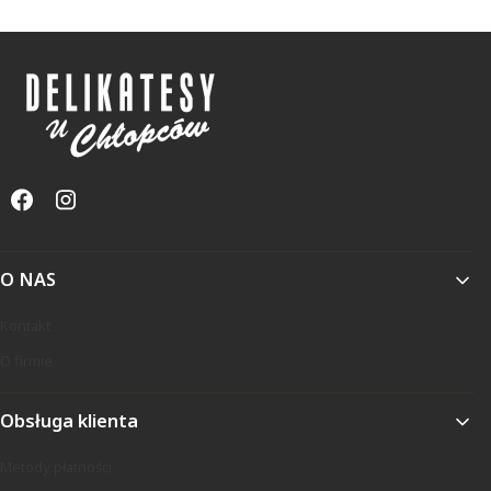
Linki w stopce
O NAS
Kontakt
O firmie
Obsługa klienta
Metody płatności