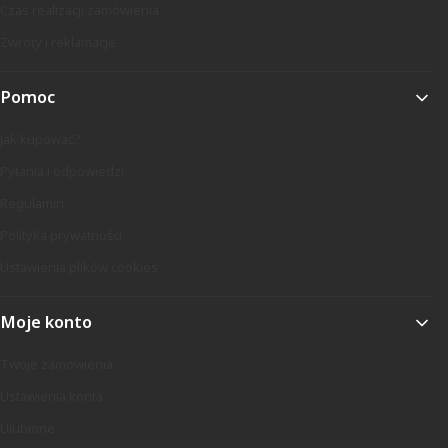
Czas realizacji zamówienia
Zwroty i reklamacje
Pomoc
Jak kupować?
Pytania i odpowiedzi
Regulamin
Polityka prywatności
Ustawienia plików cookies
Moje konto
Twoje zamówienia
Ustawienia konta
Ulubione