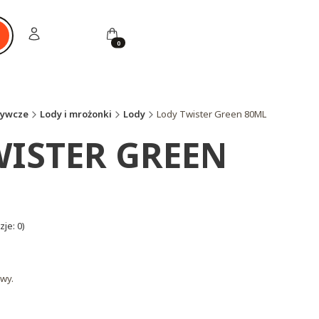
Zaloguj się
Koszyk
ukaj
żywcze
Lody i mrożonki
Lody
Lody Twister Green 80ML
WISTER GREEN
je: 0)
wy.