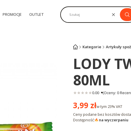
PROMOCJE
OUTLET
Wyczyść
Sz
Kategorie
Artykuły spo
LODY T
80ML
0.00
(Oceny: 0 Recenz
Cena
3,99 zł
w tym
23%
VAT
Ceny podane bez kosztów dosta
Dostępność:
na wyczerpaniu