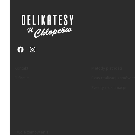
Linki w stopce
Kontakt
Metody płatności
O firmie
Czas realizacji zamówie
Zwroty i reklamacje
Twoje zamówienia