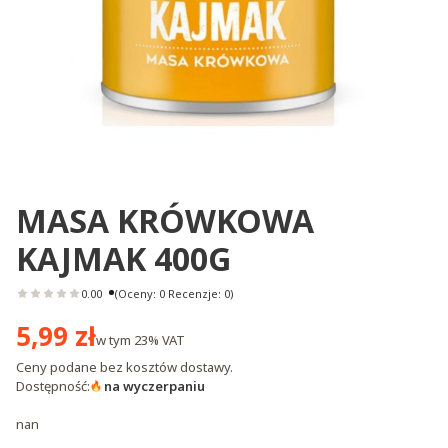
MASA KRÓWKOWA
KAJMAK 400G
0.00
(Oceny: 0 Recenzje: 0)
Cena
5,99 zł
w tym
23%
VAT
Ceny podane bez kosztów dostawy.
Dostępność:
na wyczerpaniu
nan