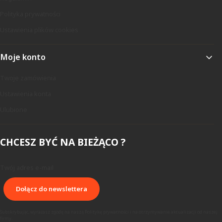
Polityka prywatności
Ustawienia plików cookies
Moje konto
Twoje zamówienia
Ustawienia konta
Ulubione
CHCESZ BYĆ NA BIEŻĄCO ?
Twój adres e-mail
Dołącz do newslettera
Subskrybując, wyrażasz zgodę na naszą Politykę prywatności i na otrzymywanie aktualizacji od naszej
firmy.